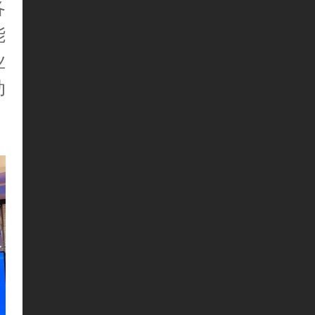
各
能
业
动